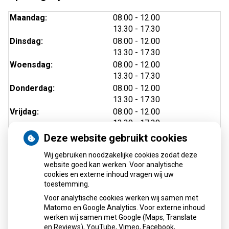
tot
Maandag:
08.00
- 12.00
tot
13.30
- 17.30
tot
Dinsdag:
08.00
- 12.00
tot
13.30
- 17.30
tot
Woensdag:
08.00
- 12.00
tot
13.30
- 17.30
tot
Donderdag:
08.00
- 12.00
tot
13.30
- 17.30
tot
Vrijdag:
08.00
- 12.00
tot
13.30
- 17.30
Deze website gebruikt cookies
Wij gebruiken noodzakelijke cookies zodat deze
website goed kan werken. Voor analytische
cookies en externe inhoud vragen wij uw
toestemming.
Voor analytische cookies werken wij samen met
Matomo en Google Analytics. Voor externe inhoud
Herhaalrecepten aanvragen
werken wij samen met Google (Maps, Translate
en Reviews), YouTube, Vimeo, Facebook,