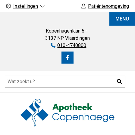
Instellingen
Patiëntenomgeving
Apotheek
MENU
Copenhaege
Kopenhagenlaan
5
3137 NP
Vlaardingen
Tel:
010-4740800
Bezoek
onze
Hoofdmenu
facebook
Zoeke
pagina