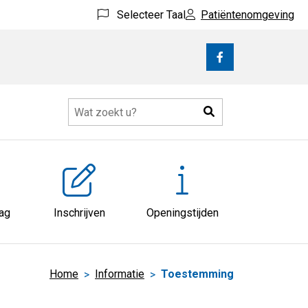
Selecteer Taal
Patiëntenomgeving
Bezoek
onze
facebook
Zoeken
pagina
atie
nu
aag
Inschrijven
Openingstijden
Home
Informatie
Toestemming