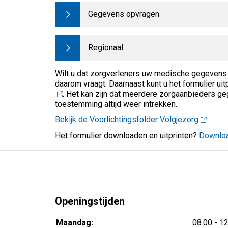
Gegevens opvragen
Regionaal
Wilt u dat zorgverleners uw medische gegevens 
daarom vraagt. Daarnaast kunt u het formulier uit
. Het kan zijn dat meerdere zorgaanbieders ge
toestemming altijd weer intrekken.
Bekijk de Voorlichtingsfolder Volgjezorg
Het formulier downloaden en uitprinten?
Downloa
Openingstijden
tot
Maandag:
08.00
- 1