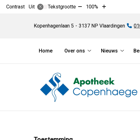
Tekst
Tekst
Contrast
Tekstgrootte
100%
Uit
verkleinen
vergroten
Apotheek
met
met
Copenhaege
Kopenhagenlaan
5
3137 NP
Vlaardingen
Te
01
10%
10%
Hoofdmenu
Home
Over ons
Nieuws
Be
Over
Nieuws
ons
submen
submenu
Toestemming