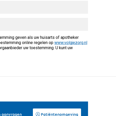
temming geven als uw huisarts of apotheker
w toestemming online regelen op
www.volgjezorg.nl
 zorgaanbieder uw toestemming. U kunt uw
n aanvragen
Patiëntenomgeving