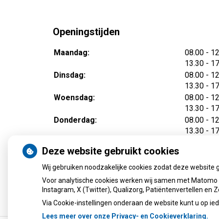
Openingstijden
tot
Maandag:
08.00
- 1
tot
13.30
- 1
tot
Dinsdag:
08.00
- 1
tot
13.30
- 1
tot
Woensdag:
08.00
- 1
tot
13.30
- 1
tot
Donderdag:
08.00
- 1
tot
13.30
- 1
tot
Vrijdag:
08.00
- 1
Deze website gebruikt cookies
tot
13.30
- 1
Wij gebruiken noodzakelijke cookies zodat deze website 
Voor analytische cookies werken wij samen met Matomo e
Instagram, X (Twitter), Qualizorg, Patiëntenvertellen en
Via Cookie-instellingen onderaan de website kunt u op 
Lees meer over onze Privacy- en Cookieverklaring.