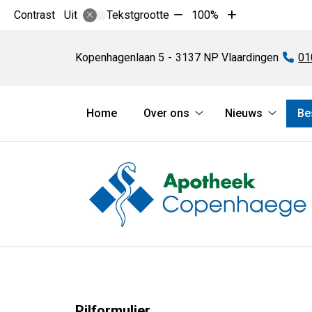
Tekst
Tekst
Contrast
Tekstgrootte
100%
Uit
verkleinen
vergroten
Apotheek
met
met
Copenhaege
Kopenhagenlaan
5
3137 NP
Vlaardingen
Te
01
10%
10%
Hoofdmenu
Home
Over ons
Nieuws
Be
Over
Nieuws
ons
submen
submenu
Pilformulier