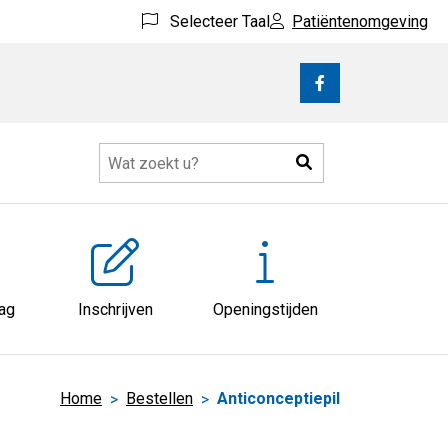
Selecteer Taal
Patiëntenomgeving
Bezoek
onze
facebook
Zoeken
pagina
atie
nu
aag
Inschrijven
Openingstijden
Home
Bestellen
Anticonceptiepil