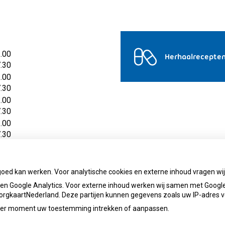
2.00
Herhaalrecepte
7.30
2.00
7.30
2.00
7.30
2.00
7.30
2.00
7.30
goed kan werken. Voor analytische cookies en externe inhoud vragen w
n Google Analytics. Voor externe inhoud werken wij samen met Google
 ZorgkaartNederland. Deze partijen kunnen gegevens zoals uw IP-adres 
ieder moment uw toestemming intrekken of aanpassen.