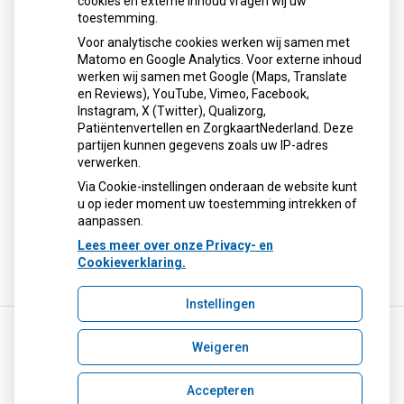
cookies en externe inhoud vragen wij uw
toestemming.
Voor analytische cookies werken wij samen met
Matomo en Google Analytics. Voor externe inhoud
Herhaalrecepten aanvragen
werken wij samen met Google (Maps, Translate
en Reviews), YouTube, Vimeo, Facebook,
Instagram, X (Twitter), Qualizorg,
Patiëntenvertellen en ZorgkaartNederland. Deze
Patiëntenomgeving
partijen kunnen gegevens zoals uw IP-adres
verwerken.
Via Cookie-instellingen onderaan de website kunt
u op ieder moment uw toestemming intrekken of
aanpassen.
Lees meer over onze Privacy- en
Cookieverklaring.
Instellingen
Weigeren
Uw Zorg Online
|
Beheer
infocopenhaege@ezorg.nl
Accepteren
Privacy verklaring
|
Cookie-instellingen
|
Voorwaarden