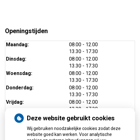
Openingstijden
tot
Maandag:
08.00
- 12.00
tot
13.30
- 17.30
tot
Dinsdag:
08.00
- 12.00
tot
13.30
- 17.30
tot
Woensdag:
08.00
- 12.00
tot
13.30
- 17.30
tot
Donderdag:
08.00
- 12.00
tot
13.30
- 17.30
tot
Vrijdag:
08.00
- 12.00
tot
13.30
- 17.30
Deze website gebruikt cookies
Wij gebruiken noodzakelijke cookies zodat deze
website goed kan werken. Voor analytische