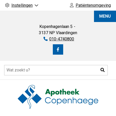
Instellingen
Patiëntenomgeving
Apotheek
MENU
Copenhaege
Kopenhagenlaan
5
3137 NP
Vlaardingen
Tel:
010-4740800
Bezoek
onze
Hoofdmenu
facebook
Zoeke
pagina