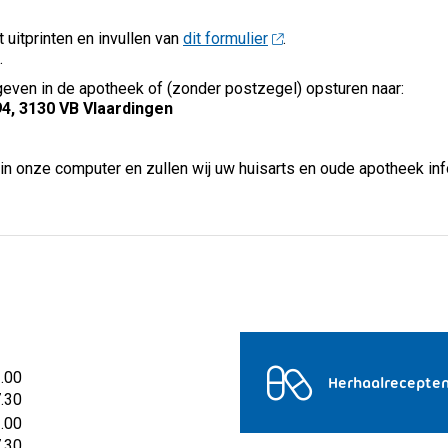
 uitprinten en invullen van
dit formulier
.
.
geven in de apotheek of (zonder postzegel) opsturen naar:
, 3130 VB Vlaardingen
in onze computer en zullen wij uw huisarts en oude apotheek in
2.00
Herhaalrecepte
7.30
2.00
7.30