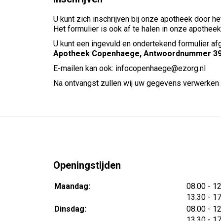
U kunt zich inschrijven bij onze apotheek door het
Het formulier is ook af te halen in onze apotheek
U kunt een ingevuld en ondertekend formulier af
Apotheek Copenhaege, Antwoordnummer 394
E-mailen kan ook: infocopenhaege@ezorg.nl
Na ontvangst zullen wij uw gegevens verwerken 
Openingstijden
tot
Maandag:
08.00
- 1
tot
13.30
- 1
tot
Dinsdag:
08.00
- 1
tot
13.30
- 1