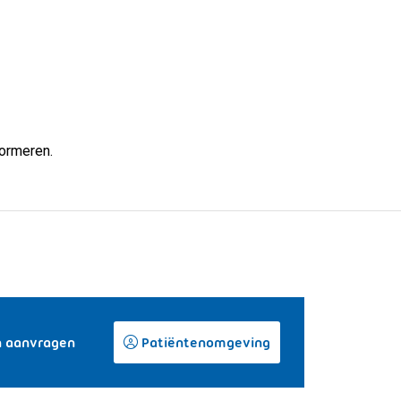
formeren.
n aanvragen
Patiëntenomgeving