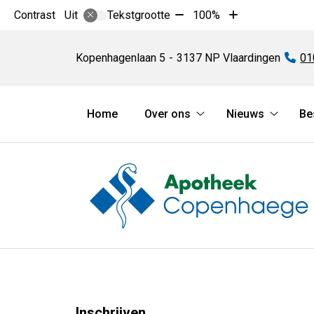
Tekst
Tekst
Contrast
Tekstgrootte
100%
Uit
verkleinen
vergroten
Apotheek
met
met
Copenhaege
Kopenhagenlaan
5
3137 NP
Vlaardingen
Te
01
10%
10%
Hoofdmenu
Home
Over ons
Nieuws
Be
Over
Nieuws
ons
submen
submenu
Inschrijven