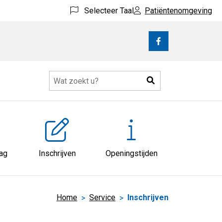
Selecteer Taal
Patiëntenomgeving
Bezoek
onze
facebook
Zoeken
pagina
atie
nu
aag
Inschrijven
Openingstijden
Home
Service
Inschrijven