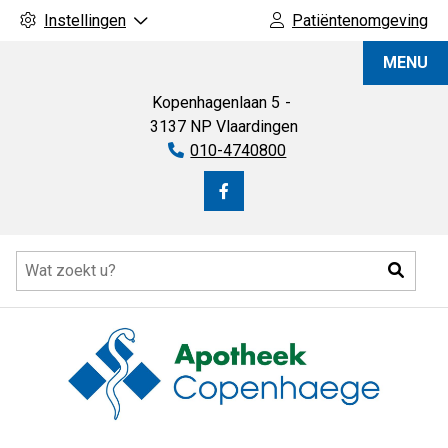
Instellingen
Patiëntenomgeving
Apotheek
MENU
Copenhaege
Kopenhagenlaan
5
3137 NP
Vlaardingen
Tel:
010-4740800
Bezoek
onze
Hoofdmenu
facebook
Zoeke
pagina