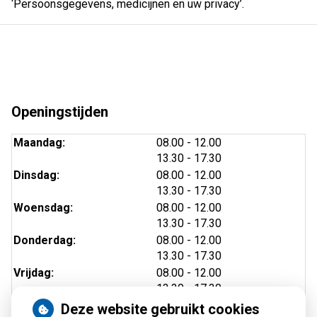
‘Persoonsgegevens, medicijnen en uw privacy’.
Openingstijden
tot
Maandag:
08.00
- 12.00
tot
13.30
- 17.30
tot
Dinsdag:
08.00
- 12.00
tot
13.30
- 17.30
tot
Woensdag:
08.00
- 12.00
tot
13.30
- 17.30
tot
Donderdag:
08.00
- 12.00
tot
13.30
- 17.30
tot
Vrijdag:
08.00
- 12.00
tot
13.30
- 17.30
Deze website gebruikt cookies