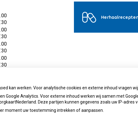
2.00
Herhaalrecepte
7.30
2.00
7.30
2.00
7.30
2.00
7.30
2.00
7.30
goed kan werken. Voor analytische cookies en externe inhoud vragen w
n Google Analytics. Voor externe inhoud werken wij samen met Google
 ZorgkaartNederland. Deze partijen kunnen gegevens zoals uw IP-adres 
ieder moment uw toestemming intrekken of aanpassen.
infocopenhaege@ezorg.nl
Priva