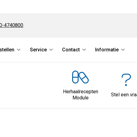
l:
0-4740800
stellen
Service
Contact
Informatie
Bestellen
Service
Contact
Inform
u
submenu
submenu
submenu
subme
Herhaalrecepten
Stel een vr
Module