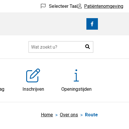
Selecteer Taal
Patiëntenomgeving
Bezoek
onze
facebook
Zoeken
pagina
atie
nu
aag
Inschrijven
Openingstijden
Home
Over ons
Route