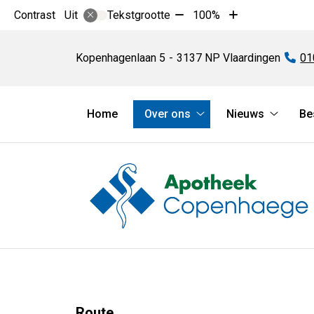
Tekst
Tekst
Contrast
Tekstgrootte
100%
Uit
verkleinen
vergroten
Apotheek
met
met
Copenhaege
Kopenhagenlaan
5
3137 NP
Vlaardingen
Te
01
10%
10%
Hoofdmenu
Home
Over ons
Nieuws
Be
Over
Nieuws
ons
submen
submenu
Route