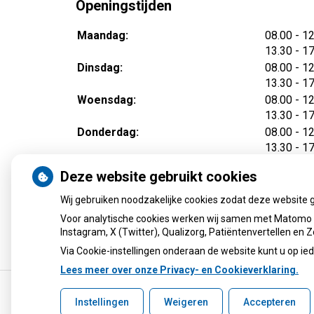
Openingstijden
tot
Maandag:
08.00
- 1
tot
13.30
- 1
tot
Dinsdag:
08.00
- 1
tot
13.30
- 1
tot
Woensdag:
08.00
- 1
tot
13.30
- 1
tot
Donderdag:
08.00
- 1
tot
13.30
- 1
tot
Vrijdag:
08.00
- 1
Deze website gebruikt cookies
tot
13.30
- 1
Wij gebruiken noodzakelijke cookies zodat deze website 
Voor analytische cookies werken wij samen met Matomo e
Instagram, X (Twitter), Qualizorg, Patiëntenvertellen en
Via Cookie-instellingen onderaan de website kunt u op 
Lees meer over onze Privacy- en Cookieverklaring.
Instellingen
Weigeren
Accepteren
Uw Zorg Online
|
Beheer