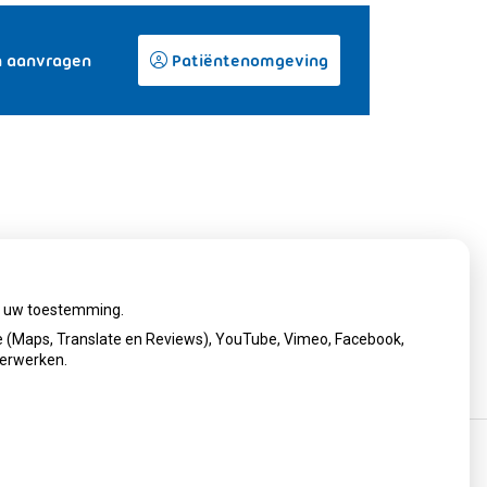
n aanvragen
Patiëntenomgeving
ij uw toestemming.
 (Maps, Translate en Reviews), YouTube, Vimeo, Facebook,
verwerken.
cy verklaring
|
Cookie-instellingen
|
Voorwaarden