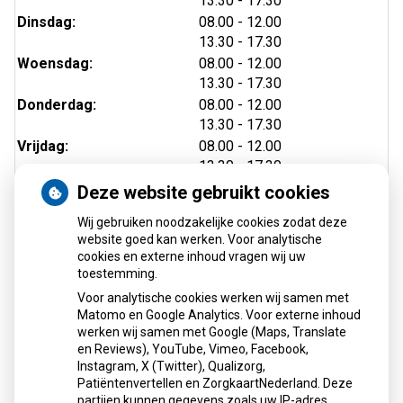
13.30
- 17.30
tot
Dinsdag:
08.00
- 12.00
tot
13.30
- 17.30
tot
Woensdag:
08.00
- 12.00
tot
13.30
- 17.30
tot
Donderdag:
08.00
- 12.00
tot
13.30
- 17.30
tot
Vrijdag:
08.00
- 12.00
tot
13.30
- 17.30
Deze website gebruikt cookies
Wij gebruiken noodzakelijke cookies zodat deze
website goed kan werken. Voor analytische
cookies en externe inhoud vragen wij uw
toestemming.
Voor analytische cookies werken wij samen met
Matomo en Google Analytics. Voor externe inhoud
Herhaalrecepten aanvragen
werken wij samen met Google (Maps, Translate
en Reviews), YouTube, Vimeo, Facebook,
Instagram, X (Twitter), Qualizorg,
Patiëntenvertellen en ZorgkaartNederland. Deze
Patiëntenomgeving
partijen kunnen gegevens zoals uw IP-adres