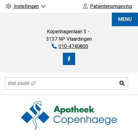
Instellingen
Patiëntenomgeving
Apotheek
MENU
Copenhaege
Kopenhagenlaan
5
3137 NP
Vlaardingen
Tel:
010-4740800
Bezoek
onze
Hoofdmenu
facebook
Zoeke
pagina