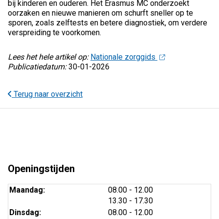
bij kinderen en ouderen. Het Erasmus MC onderzoekt
oorzaken en nieuwe manieren om schurft sneller op te
sporen, zoals zelftests en betere diagnostiek, om verdere
verspreiding te voorkomen.
Lees het hele artikel op:
Nationale zorggids
Publicatiedatum:
30-01-2026
Terug naar overzicht
Openingstijden
tot
Maandag:
08.00
- 12.00
tot
13.30
- 17.30
tot
Dinsdag:
08.00
- 12.00