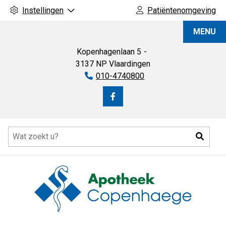
Instellingen
Patiëntenomgeving
Apotheek
MENU
Copenhaege
Kopenhagenlaan
5
3137 NP
Vlaardingen
Tel:
010-4740800
Bezoek
onze
Hoofdmenu
facebook
Zoeke
pagina