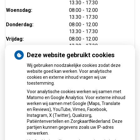
tot
13.30
- 17.30
tot
Woensdag:
08.00
- 12.00
tot
13.30
- 17.30
tot
Donderdag:
08.00
- 12.00
tot
13.30
- 17.30
tot
Vrijdag:
08.00
- 12.00
tot
13.30
- 17.30
Deze website gebruikt cookies
Wij gebruiken noodzakelijke cookies zodat deze
website goed kan werken. Voor analytische
cookies en externe inhoud vragen wij uw
toestemming.
Voor analytische cookies werken wij samen met
Matomo en Google Analytics. Voor externe inhoud
Herhaalrecepten aanvragen
werken wij samen met Google (Maps, Translate
en Reviews), YouTube, Vimeo, Facebook,
Instagram, X (Twitter), Qualizorg,
Patiëntenvertellen en ZorgkaartNederland. Deze
Patiëntenomgeving
partijen kunnen gegevens zoals uw IP-adres
verwerken.